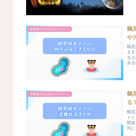
鶴
近畿地方のお出かけスポット
や
鶴見
ます
る人
弁当
鶴
近畿地方のお出かけスポット
る
鶴見
トと
開放
列に