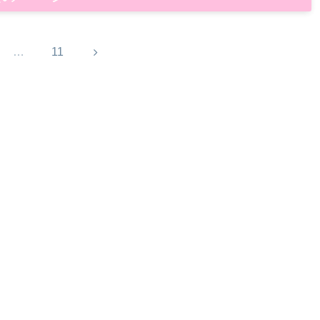
次
…
11
へ