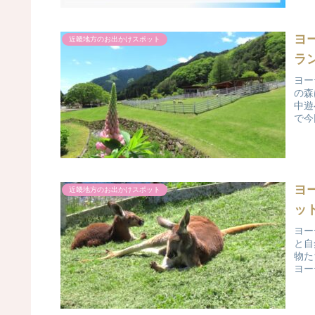
ヨ
近畿地方のお出かけスポット
ラ
ヨー
の森
中遊
で今
ヨ
近畿地方のお出かけスポット
ッ
ヨー
と自
物た
ヨー