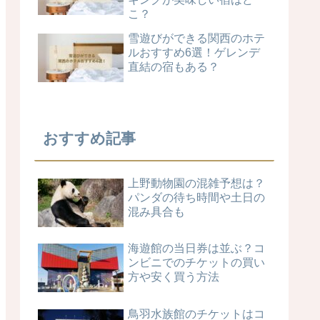
こ？
雪遊びができる関西のホテ
ルおすすめ6選！ゲレンデ
直結の宿もある？
おすすめ記事
上野動物園の混雑予想は？
パンダの待ち時間や土日の
混み具合も
海遊館の当日券は並ぶ？コ
ンビニでのチケットの買い
方や安く買う方法
鳥羽水族館のチケットはコ