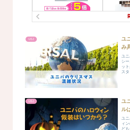
ユ
USJ
み
ユニ
シー
ット
スタ
ユ
USJ
ル
ユニ
ィン
ども