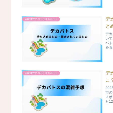
デ
近畿地方のお出かけスポット
と
デカ
いて
パト
を食
デ
近畿地方のお出かけスポット
こ
20
市の
スポ
月1