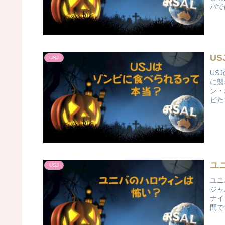
バで
U
USJ
US
に襲
ン・
ビた
ユ
USJ
ユニ
ジャ
ナイ
間で