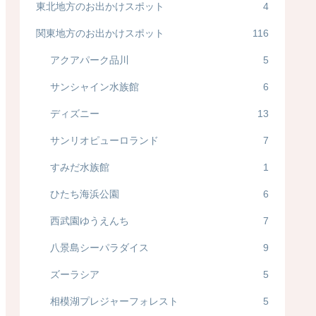
東北地方のお出かけスポット
4
関東地方のお出かけスポット
116
アクアパーク品川
5
サンシャイン水族館
6
ディズニー
13
サンリオピューロランド
7
すみだ水族館
1
ひたち海浜公園
6
西武園ゆうえんち
7
八景島シーパラダイス
9
ズーラシア
5
相模湖プレジャーフォレスト
5