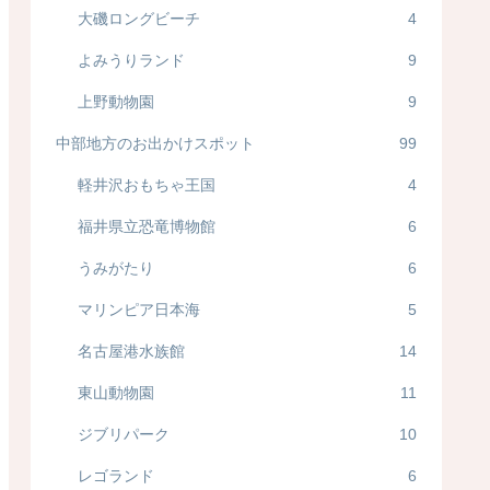
大磯ロングビーチ
4
よみうりランド
9
上野動物園
9
中部地方のお出かけスポット
99
軽井沢おもちゃ王国
4
福井県立恐竜博物館
6
うみがたり
6
マリンピア日本海
5
名古屋港水族館
14
東山動物園
11
ジブリパーク
10
レゴランド
6