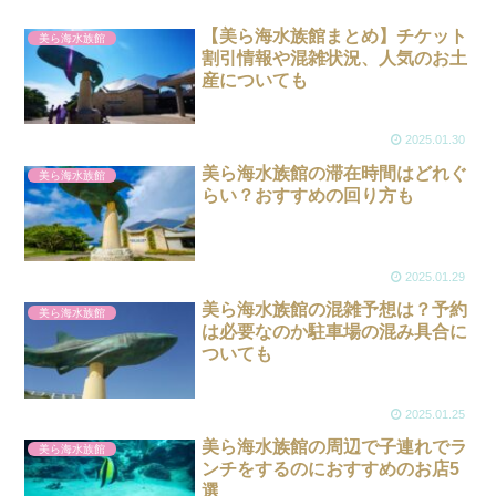
【美ら海水族館まとめ】チケット
美ら海水族館
割引情報や混雑状況、人気のお土
産についても
2025.01.30
美ら海水族館の滞在時間はどれぐ
美ら海水族館
らい？おすすめの回り方も
2025.01.29
美ら海水族館の混雑予想は？予約
美ら海水族館
は必要なのか駐車場の混み具合に
ついても
2025.01.25
美ら海水族館の周辺で子連れでラ
美ら海水族館
ンチをするのにおすすめのお店5
選