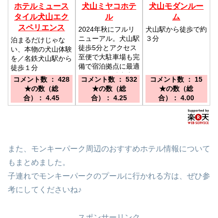
ホテルミュース
犬山ミヤコホテ
犬山モダンルー
タイル犬山エク
ル
ム
スペリエンス
2024年秋にフルリ
犬山駅から徒歩で約
ニューアル。犬山駅
３分
泊まるだけじゃな
徒歩5分とアクセス
い、本物の犬山体験
至便で大駐車場も完
を／名鉄犬山駅から
備で宿泊拠点に最適
徒歩１分
です。／名鉄犬山駅
コメント数 ： 428
コメント数 ： 532
コメント数 ： 15
より徒歩５分、小牧
★の数（総
★の数（総
★の数（総
インターより25分
合）： 4.45
合）： 4.25
合）： 4.00
また、モンキーパーク周辺のおすすめホテル情報について
もまとめました。
子連れでモンキーパークのプールに行かれる方は、ぜひ参
考にしてくださいね♪
スポンサーリンク