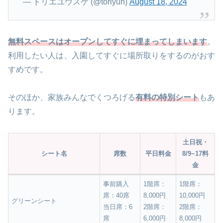
— トリエユウスケ (@toriyun)
August 18, 2024
無料スペースはオープンしてすぐに埋まってしまいます
。
利用したい人は、入園してすぐに場所取りをするのがおす
すめです。
そのほか、家族みんなでくつろげる
有料の特別シート
もあ
ります。
土日祝・
シート名
席数
平日料金
8/9~17料
金
事前購入
1階席：
1階席：
席：40席
8,000円
10,000円
グリーンシート
当日席：6
2階席：
2階席：
席
6,000円
8,000円