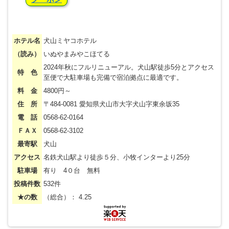
ホテル名
犬山ミヤコホテル
（読み）
いぬやまみやこほてる
2024年秋にフルリニューアル。犬山駅徒歩5分とアクセス
特 色
至便で大駐車場も完備で宿泊拠点に最適です。
料 金
4800円～
住 所
〒484-0081 愛知県犬山市大字犬山字東余坂35
電 話
0568-62-0164
ＦＡＸ
0568-62-3102
最寄駅
犬山
アクセス
名鉄犬山駅より徒歩５分、小牧インターより25分
駐車場
有り 4０台 無料
投稿件数
532件
★の数
（総合）： 4.25