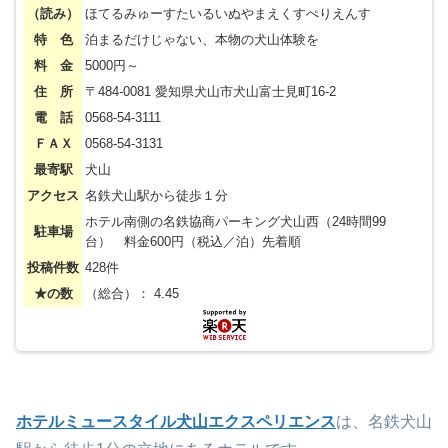
（読み）
ほてるみゅーすたいるいぬやまえくすぺりえんす
特 色
泊まるだけじゃない、本物の犬山体験を
料 金
5000円～
住 所
〒484-0081 愛知県犬山市犬山富士見町16-2
電 話
0568-54-3111
ＦＡＸ
0568-54-3131
最寄駅
犬山
アクセス
名鉄犬山駅から徒歩１分
ホテル南側の名鉄協商パーキング犬山西（24時間99
駐車場
台） 料金600円（税込／泊）先着順
投稿件数
428件
★の数
（総合）： 4.45
ホテルミュースタイル犬山エクスペリエンス
は、名鉄犬山