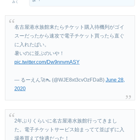
みく
名古屋港水族館来たらチケット購入待機列がゴイ
スーだったから速攻で電子チケット買ったら直ぐ
に入れたばい。
暑いのに並ぶのいや！
pic.twitter.com/Dw9nnvmASY
— るーえん🚀👠 (@WJE8xt3cvOzFDaB)
June 28,
2020
2年ぶりくらいに名古屋港水族館行ってきまし
た。電子チケットサービス始まってて並ばずに入
場券買えて快適だった！