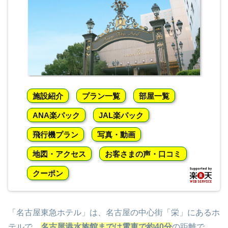
施設紹介
プラン一覧
部屋一覧
ANA楽パック
JAL楽パック
飛行機プラン
写真・動画
地図・アクセス
お客さまの声・口コミ
クーポン
「名古屋東急ホテル」は、名古屋の中心街「栄」にあるホ
テルで、
名古屋港水族館までは電車で約40分
の距離で