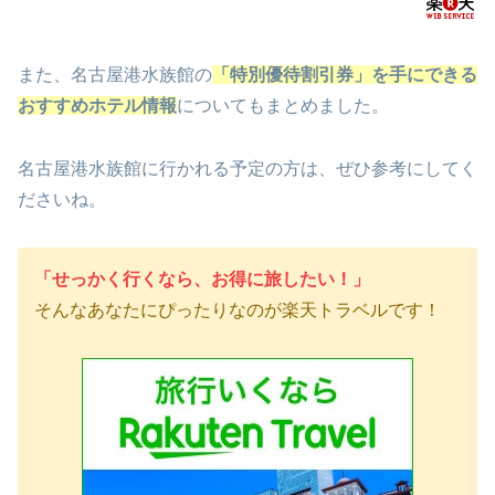
10分(2.3km)
は、ささしまウェル
カムバスにて「グロ
ーバルゲート南」で
また、名古屋港水族館の
「特別優待割引券」を手にできる
下車
おすすめホテル情報
についてもまとめました。
名古屋港水族館に行かれる予定の方は、ぜひ参考にしてく
ださいね。
「せっかく行くなら、お得に旅したい！」
そんなあなたにぴったりなのが楽天トラベルです！