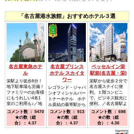
「名古屋港水族館」おすすめホテル３選
名古屋東急ホテ
名古屋プリンス
ベッセルイン栄
ル
ホテル スカイタ
駅前(名古屋・栄)
ワー
栄駅より徒歩8分！
栄駅から徒歩２分で
地下駐車場も完備！
名古屋ステイに便
レゴランド・ジャパ
ファミリーのお客様
利。１階コンビニ
ンオフィシャルパー
にもうれしい4名1
で、ビジネス観光に
トナーホテル ホテ
室のご利用も♪／地
便利。／名古屋駅よ
ル直結の最寄駅から
下鉄東山線「栄駅」
り市営地下鉄「東山
電車で22分の好ア
コメント数 ： 5470
コメント数 ： 913
コメント数 ： 698
12番出口より徒歩
線 栄駅」５分 1番
クセス♪／名古屋駅
★の数（総
★の数（総
★の数（総
８分
出口より徒歩2分、
よりあおなみ線で１
合）： 4.37
合）： 4.37
合）： 4.30
名古屋駅「桜通り
駅３分「ささしまラ
口」タクシーより
イブ」駅直結 また