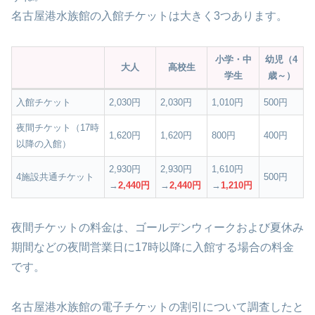
名古屋港水族館の入館チケットは大きく3つあります。
小学・中
幼児（4
大人
高校生
学生
歳～）
入館チケット
2,030円
2,030円
1,010円
500円
夜間チケット（17時
1,620円
1,620円
800円
400円
以降の入館）
2,930円
2,930円
1,610円
4施設共通チケット
500円
→
2,440円
→
2,440円
→
1,210円
夜間チケットの料金は、ゴールデンウィークおよび夏休み
期間などの夜間営業日に17時以降に入館する場合の料金
です。
名古屋港水族館の電子チケットの割引について調査したと