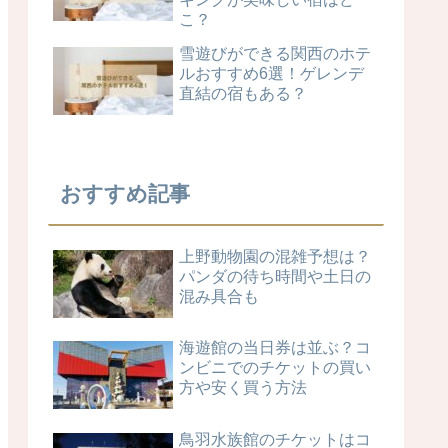
こ？
雪遊びができる関西のホテ
ルおすすめ6選！ゲレンデ
直結の宿もある？
おすすめ記事
上野動物園の混雑予想は？
パンダの待ち時間や土日の
混み具合も
海遊館の当日券は並ぶ？コ
ンビニでのチケットの買い
方や安く買う方法
鳥羽水族館のチケットはコ