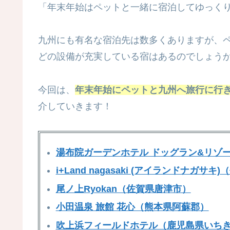
「年末年始はペットと一緒に宿泊してゆっく
九州にも有名な宿泊先は数多くありますが、
どの設備が充実している宿はあるのでしょう
今回は、
年末年始にペットと九州へ旅行に行
介していきます！
湯布院ガーデンホテル ドッグラン&リゾ
i+Land nagasaki (アイランドナガサキ)
（
尾ノ上Ryokan（佐賀県唐津市）
小田温泉 旅館 花心（熊本県阿蘇郡）
吹上浜フィールドホテル（鹿児島県いち