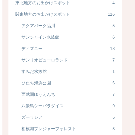
東北地方のお出かけスポット
4
関東地方のお出かけスポット
116
アクアパーク品川
5
サンシャイン水族館
6
ディズニー
13
サンリオピューロランド
7
すみだ水族館
1
ひたち海浜公園
6
西武園ゆうえんち
7
八景島シーパラダイス
9
ズーラシア
5
相模湖プレジャーフォレスト
5