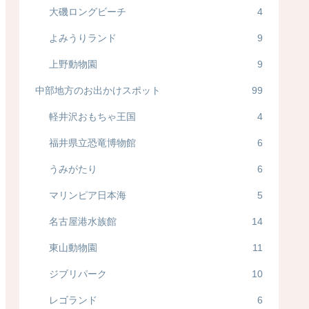
大磯ロングビーチ
4
よみうりランド
9
上野動物園
9
中部地方のお出かけスポット
99
軽井沢おもちゃ王国
4
福井県立恐竜博物館
6
うみがたり
6
マリンピア日本海
5
名古屋港水族館
14
東山動物園
11
ジブリパーク
10
レゴランド
6