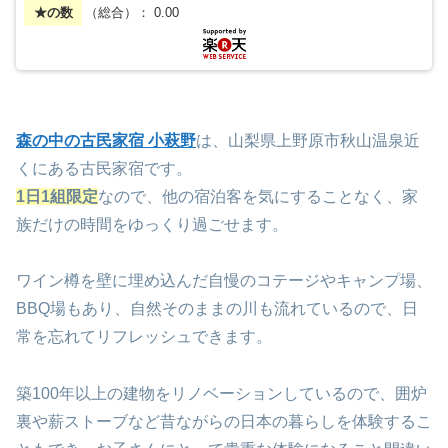
★の数
（総合）： 0.00
森の中の古民家宿 小萩野
は、山梨県上野原市秋山温泉近
くにある古民家宿です。
1日1組限定
なので、他の宿泊客を気にすることなく、家
族だけの時間をゆっくり過ご
せます。
ワイン樽を壁に埋め込んだ自慢のコテージやキャンプ場、
BBQ場もあり、自然そのままの川も流れているので、日
常を忘れてリフレッシュできます。
築100年以上の建物をリノベーションしているので、囲炉
裏や薪ストーブなど昔ながらの日本の暮らしを体験するこ