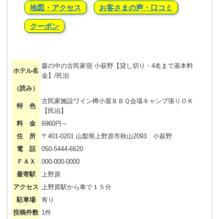
地図・アクセス
お客さまの声・口コミ
クーポン
森の中の古民家宿 小萩野【貸し切り・4名まで基本料
ホテル名
金】/民泊
（読み）
古民家施設ワイン樽小屋ＢＢＱ会場キャンプ張りＯＫ
特 色
【民泊】
料 金
6960円～
住 所
〒401-0201 山梨県上野原市秋山2093 小萩野
電 話
050-5444-6620
ＦＡＸ
000-000-0000
最寄駅
上野原
アクセス
上野原駅から車で１５分
駐車場
有り
投稿件数
1件