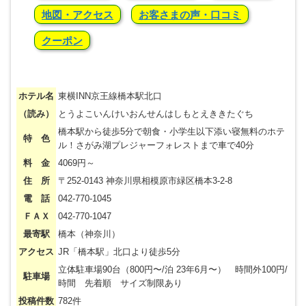
地図・アクセス
お客さまの声・口コミ
クーポン
ホテル名
東横INN京王線橋本駅北口
（読み）
とうよこいんけいおんせんはしもとえききたぐち
橋本駅から徒歩5分で朝食・小学生以下添い寝無料のホテ
特 色
ル！さがみ湖プレジャーフォレストまで車で40分
料 金
4069円～
住 所
〒252-0143 神奈川県相模原市緑区橋本3-2-8
電 話
042-770-1045
ＦＡＸ
042-770-1047
最寄駅
橋本（神奈川）
アクセス
JR「橋本駅」北口より徒歩5分
立体駐車場90台（800円〜/泊 23年6月〜） 時間外100円/
駐車場
時間 先着順 サイズ制限あり
投稿件数
782件