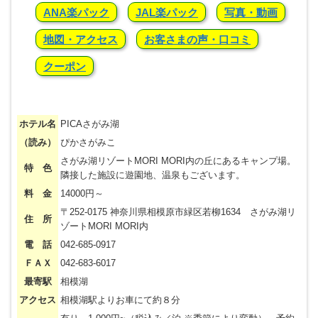
ANA楽パック
JAL楽パック
写真・動画
地図・アクセス
お客さまの声・口コミ
クーポン
ホテル名
PICAさがみ湖
（読み）
ぴかさがみこ
さがみ湖リゾートMORI MORI内の丘にあるキャンプ場。
特 色
隣接した施設に遊園地、温泉もございます。
料 金
14000円～
〒252-0175 神奈川県相模原市緑区若柳1634 さがみ湖リ
住 所
ゾートMORI MORI内
電 話
042-685-0917
ＦＡＸ
042-683-6017
最寄駅
相模湖
アクセス
相模湖駅よりお車にて約８分