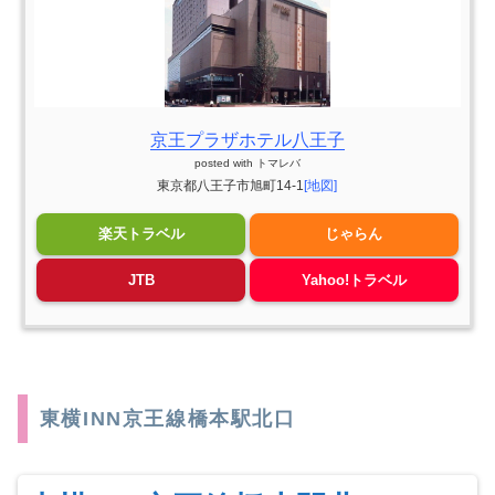
京王プラザホテル八王子
posted with
トマレバ
東京都八王子市旭町14-1
[地図]
楽天トラベル
じゃらん
JTB
Yahoo!トラベル
東横INN京王線橋本駅北口