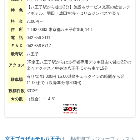
【八王子駅から徒歩2分】施設＆サービス充実の総合シテ
特 色
ィホテル。羽田・成田空港へはリムジンバスで楽々
料 金
7100円～
住 所
〒192-0083 東京都八王子市旭町14-1
電 話
042-656-3111
ＦＡＸ
042-656-6717
最寄駅
八王子
JR京王八王子駅からは歩行者専用デッキ経由で徒歩2分の
アクセス
楽々アクセス／中央道八王子ICから車で15分
有り/1泊1,000円 15:00以降チェックインの時間から翌
駐車場
11:00まで（以降30分毎300円)
投稿件数
3013件
★の数
（総合）： 4.31
京王プラザホテル八王子
は、相模湖プレジャーフォレスト