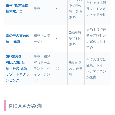
たりできる通
東横INN京王線
下の添い
洋室
×
常よりも大き
橋本駅北口
寝・朝食
いベッドを採
無料
用
素泊まりで自
2歳未満
森の中の古民家
和室（コテ
然を満喫した
×
宿泊料金
宿 小萩野
ージ）
い家族におす
無料
すめ
SPRINGS
洋室・和洋
全ての部屋に
VILLAGE 足
室（ドーム
6歳まで
温泉、トイ
柄・丹沢 温泉
テント、ヴ
〇
添い寝無
レ、エアコン
リゾート＆グラ
ィラ、テン
料
が完備
ンピング
ト）
PICAさがみ湖