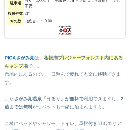
有り 1,000円~（税込み／泊 ※季節により変動） 予約
駐車場
不要
投稿件数
2件
★の数
（総合）： 0.00
PICAさがみ湖
は、
相模湖プレジャーフォレスト内にある
キャンプ場
です。
敷地内にあるので、一日遊んで疲れても楽に移動できま
す。
また
さがみ湖温泉「うるり」が無料で利用
できますし、
2
歳までは無料
かつペットも一緒に泊まれますよ。
全棟にベッドやシャワー、トイレ、屋根付きBBQエリア