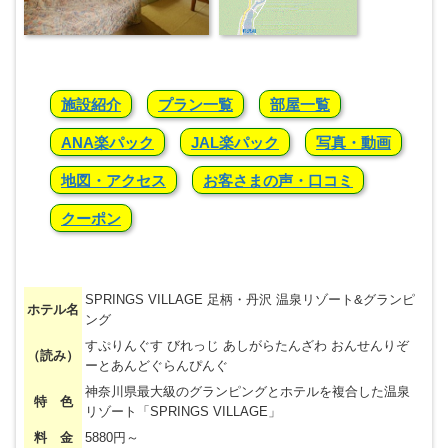
施設紹介
プラン一覧
部屋一覧
ANA楽パック
JAL楽パック
写真・動画
地図・アクセス
お客さまの声・口コミ
クーポン
SPRINGS VILLAGE 足柄・丹沢 温泉リゾート&グランピ
ホテル名
ング
すぷりんぐす びれっじ あしがらたんざわ おんせんりぞ
（読み）
ーとあんどぐらんぴんぐ
神奈川県最大級のグランピングとホテルを複合した温泉
特 色
リゾート「SPRINGS VILLAGE」
料 金
5880円～