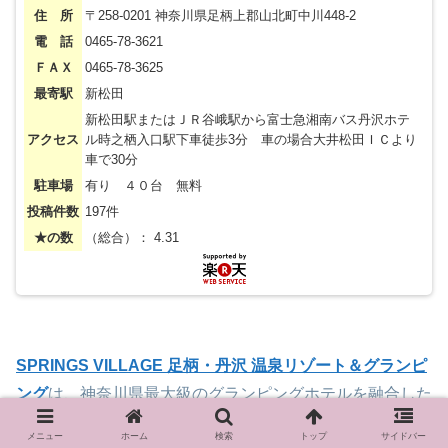
住 所
〒258-0201 神奈川県足柄上郡山北町中川448-2
電 話
0465-78-3621
ＦＡＸ
0465-78-3625
最寄駅
新松田
新松田駅またはＪＲ谷峨駅から富士急湘南バス丹沢ホテ
アクセス
ル時之栖入口駅下車徒歩3分 車の場合大井松田ＩＣより
車で30分
駐車場
有り ４０台 無料
投稿件数
197件
★の数
（総合）： 4.31
SPRINGS VILLAGE 足柄・丹沢 温泉リゾート＆グランピ
ング
は、
神奈川県最大級のグランピングホテルを融合した
複合温泉リゾート
です。
メニュー
ホーム
検索
トップ
サイドバー