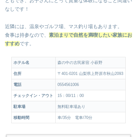
ともでき、
お子さんにとって貴重な体験になること間違い
なし
です！
近隣には、温泉やゴルフ場、マス釣り場もあります。
食事は持参なので、
素泊まりで自然を満喫したい家族にお
すすめ
です。
ホテル名
森の中の古民家宿 小萩野
住所
〒401-0201 山梨県上野原市秋山2093
電話
0554561006
チェックイン・アウト
15：00/11：00
駐車場
無料駐車場あり
移動時間
車/35分 電車/70分