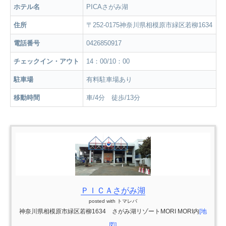
ホテル名
PICAさがみ湖
住所
〒252-0175神奈川県相模原市緑区若柳1634
電話番号
0426850917
チェックイン・アウト
14：00/10：00
駐車場
有料駐車場あり
移動時間
車/4分 徒歩/13分
ＰＩＣＡさがみ湖
posted with
トマレバ
神奈川県相模原市緑区若柳1634 さがみ湖リゾートMORI MORI内
[地
図]