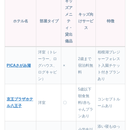
キッ
ズア
メニ
キッズ向
ホテル名
部屋タイプ
テ
けサービ
特徴
ィ・
ス
貸出
備品
洋室（トレ
相模湖プレジ
ーラー、ロ
2歳まで
ャーフォレス
PICAさがみ湖
グハウス、
×
宿泊料無
ト入園チケッ
ログキャビ
料
ト付きプラン
ン）
あり
5歳以下
朝食無
京王プラザホテ
コンセプトル
洋室
〇
料/赤ち
ル八王子
ームあり
ゃんプラ
ンあり
添い寝もゆっ
小学生以