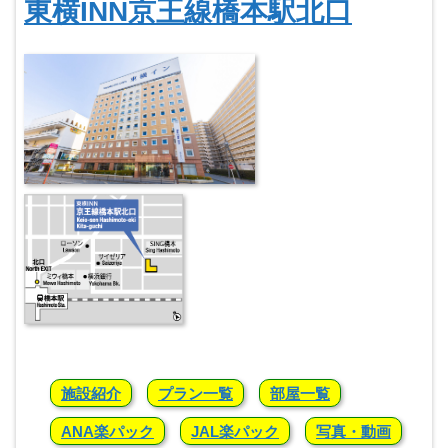
東横INN京王線橋本駅北口
施設紹介
プラン一覧
部屋一覧
ANA楽パック
JAL楽パック
写真・動画