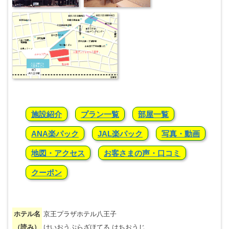
施設紹介
プラン一覧
部屋一覧
ANA楽パック
JAL楽パック
写真・動画
地図・アクセス
お客さまの声・口コミ
クーポン
ホテル名
京王プラザホテル八王子
（読み）
けいおうぷらざほてる はちおうじ