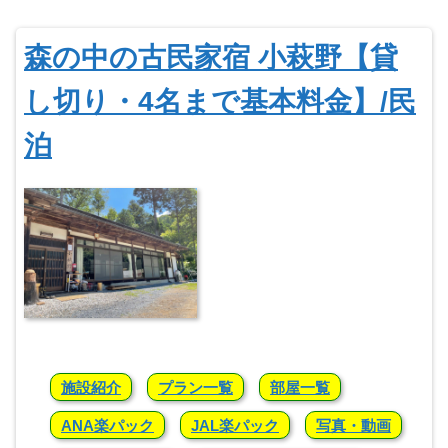
森の中の古民家宿 小萩野【貸
し切り・4名まで基本料金】/民
泊
施設紹介
プラン一覧
部屋一覧
ANA楽パック
JAL楽パック
写真・動画