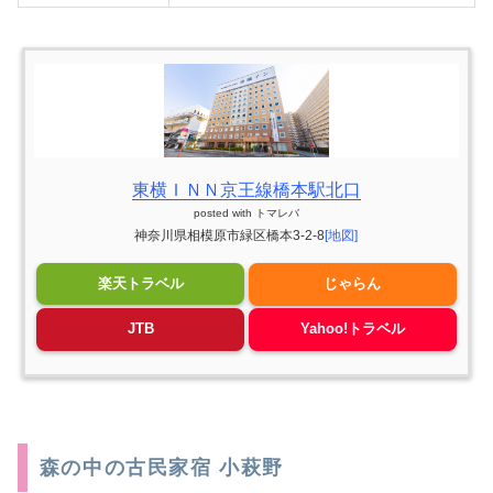
東横ＩＮＮ京王線橋本駅北口
posted with
トマレバ
神奈川県相模原市緑区橋本3-2-8
[地図]
楽天トラベル
じゃらん
JTB
Yahoo!トラベル
森の中の古民家宿 小萩野