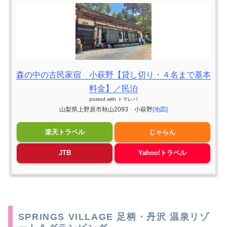
森の中の古民家宿 小萩野【貸し切り・４名まで基本
料金】／民泊
posted with
トマレバ
山梨県上野原市秋山2093 小萩野
[地図]
楽天トラベル
じゃらん
JTB
Yahoo!トラベル
SPRINGS VILLAGE 足柄・丹沢 温泉リゾ