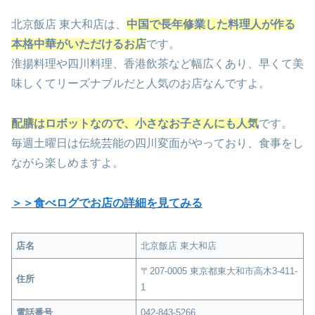
北京飯店 東大和店は、
中国で長年修業した料理人が作る
本格中華がいただけるお店
です。
淮揚料理や四川料理、香港飲茶など幅広くあり、早くて美
味しくてリーズナブルだと人気のお店なんですよ。
配膳はロボットなので、小さなお子さんにも人気
です。
毎週土曜日は伝統芸能の四川変面が
やっており、食事をし
ながら楽しめますよ。
＞＞食べログでお店の詳細を見てみる
店名
北京飯店 東大和店
〒207-0005 東京都東大和市高木3-411-
住所
1
電話番号
042-843-5266