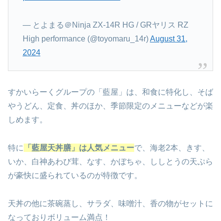
— とよまる＠Ninja ZX-14R HG / GRヤリス RZ
High performance (@toyomaru_14r)
August 31,
2024
すかいらーくグループの「藍屋」は、和食に特化し、そば
やうどん、定食、丼のほか、季節限定のメニューなどが楽
しめます。
特に
「藍屋天丼膳」は人気メニュー
で、
海老2本、きす、
いか、白神あわび茸、なす、かぼちゃ、ししとうの天ぷら
が豪快に
盛られているのが特徴です。
天丼の他に茶碗蒸し、サラダ、味噌汁、香の物がセットに
なっておりボリューム満点！