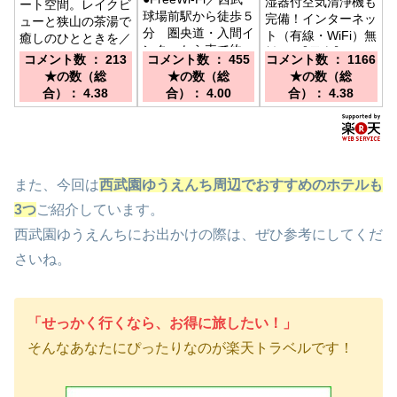
湿器付空気清浄機も
ート空間。レイクビ
球場前駅から徒歩５
完備！インターネッ
ューと狭山の茶湯で
分 圏央道・入間イ
ト（有線・WiFi）無
癒しのひとときを／
ンターから車で約
料♪／【電車】→西
西武園ゆうえんち駅
コメント数 ： 213
コメント数 ： 455
コメント数 ： 1166
20分、関越道・所
武池袋線・西武新宿
より徒歩約2分。多
★の数（総
★の数（総
★の数（総
沢インターから車で
線「所沢」駅南口よ
摩湖より徒歩約10
合）： 4.38
合）： 4.00
合）： 4.38
約30分
り徒歩3分 【お
分。西武園駅から徒
車】→関越自動車
歩約20分。新宿駅
道、所沢ICより20
から電車で約50
分
分。
また、今回は
西武園ゆうえんち周辺でおすすめのホテルも
3つ
ご紹介しています。
西武園ゆうえんちにお出かけの際は、ぜひ参考にしてくだ
さいね。
「せっかく行くなら、お得に旅したい！」
そんなあなたにぴったりなのが楽天トラベルです！