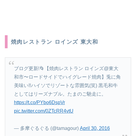
焼肉レストラン ロインズ 東大和
ブログ更新!🌀【焼肉レストラン ロインズ@東大
和市〜ロードサイドでハイグレード焼肉】兎に角
美味い!!ハイソでリゾートな雰囲気(笑) 黒毛和牛
としてはリーズナブル。たまのご馳走に。
https://t.co/PYbo6DspVr
pic.twitter.com/0ZTcRR4vtU
— 多摩ぐるぐる (@tamagour)
April 30, 2016