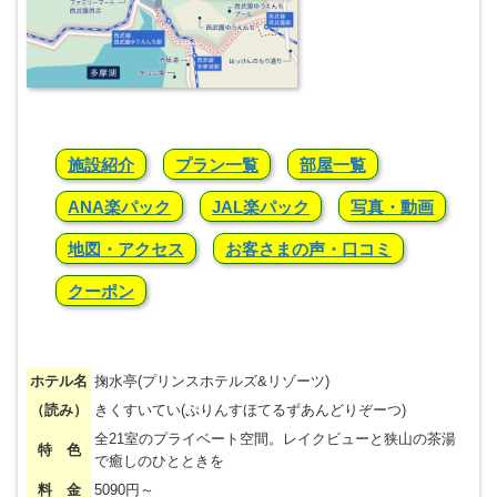
施設紹介
プラン一覧
部屋一覧
ANA楽パック
JAL楽パック
写真・動画
地図・アクセス
お客さまの声・口コミ
クーポン
ホテル名
掬水亭(プリンスホテルズ&リゾーツ)
（読み）
きくすいてい(ぷりんすほてるずあんどりぞーつ)
全21室のプライベート空間。レイクビューと狭山の茶湯
特 色
で癒しのひとときを
料 金
5090円～