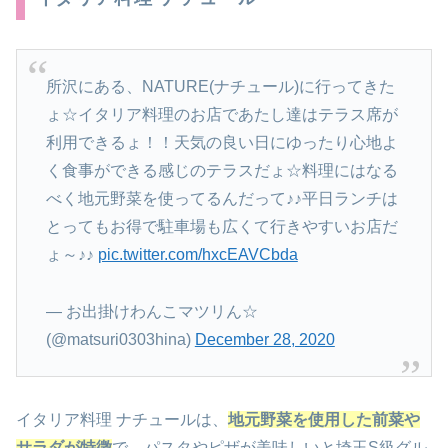
所沢にある、NATURE(ナチュール)に行ってきた
ょ☆イタリア料理のお店であたし達はテラス席が
利用できるょ！！天気の良い日にゆったり心地よ
く食事ができる感じのテラスだょ☆料理にはなる
べく地元野菜を使ってるんだって♪♪平日ランチは
とってもお得で駐車場も広くて行きやすいお店だ
ょ～♪♪
pic.twitter.com/hxcEAVCbda
— お出掛けわんこマツリん☆
(@matsuri0303hina)
December 28, 2020
イタリア料理 ナチュールは、
地元野菜を使用した前菜や
サラダが特徴
で、パスタやピザが美味しいと
埼玉S級グル