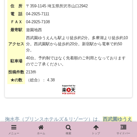
住 所
〒359-1145 埼玉県所沢市山口2942
電 話
04-2925-7111
ＦＡＸ
04-2925-7108
最寄駅
遊園地西
西武園ゆうえんち駅より徒歩約2分。多摩湖より徒歩約10
アクセス
分。西武園駅から徒歩約20分。新宿駅から電車で約50
分。
40台。予約制ではなく先着順のご利用となっております
駐車場
のでご了承ください。
投稿件数
213件
★の数
（総合）： 4.38
掬水亭（プリンスホテルズ＆リゾーツ）は、
西武園ゆうえ
んちに一番近いホテル
です。
メニュー
ホーム
検索
トップ
サイドバー