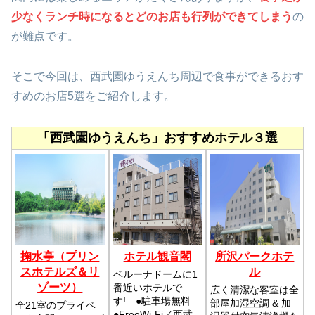
少なくランチ時になるとどのお店も行列
ができてしまう
の
が難点です。
そこで今回は、西武園ゆうえんち周辺で食事ができるおす
すめのお店5選をご紹介します。
「西武園ゆうえんち」おすすめホテル３選
掬水亭（プリン
ホテル観音閣
所沢パークホテ
スホテルズ＆リ
ル
ベルーナドームに1
ゾーツ）
番近いホテルで
広く清潔な客室は全
す! ●駐車場無料
部屋加湿空調 & 加
全21室のプライベ
●FreeWi-Fi／西武