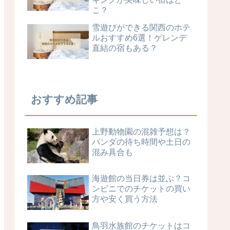
こ？
雪遊びができる関西のホテ
ルおすすめ6選！ゲレンデ
直結の宿もある？
おすすめ記事
上野動物園の混雑予想は？
パンダの待ち時間や土日の
混み具合も
海遊館の当日券は並ぶ？コ
ンビニでのチケットの買い
方や安く買う方法
鳥羽水族館のチケットはコ