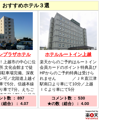
」おすすめホテル３選
ンプラザホテル
ホテルルートイン上越
！上越市の中心に位
楽天からのご予約はルートイン
所.文化会館まで徒
会員カードのポイント特典及び
料駐車場完備。深夜
HPからのご予約特典は受けら
ン可／北陸道上越イ
れません ／ＪＲ直江津
車で5分。信越本線
駅南口より車にて10分／上越
り車で7分。えちご
ＩＣより車にて5分
道春日山駅より徒歩
ト数 ： 897
コメント数 ： 530
総合）： 4.07
★の数（総合）： 4.00