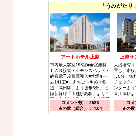
「うみがたり
アートホテル上越
上越サ
市内最大客室198室■全室無料
大浴場有り
ＬＡＮ接続・シモンズベッド・
置し、市役
静音電子冷蔵庫導入■禁煙ルー
歩5分。無
ム141室■／えちごトキめき鉄
チェックイ
道「高田駅」より徒歩3分。北
ンターより
陸新幹線「上越妙高駅」より2
直江津駅よ
駅。上信越自動車道「上越高田
トキメキ鉄
コメント数 ： 2536
コメン
IC」より10分。
10分。
★の数（総合）： 4.04
★の数（