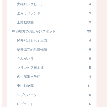
大磯ロングビーチ
4
よみうりランド
9
上野動物園
9
中部地方のお出かけスポット
99
軽井沢おもちゃ王国
4
福井県立恐竜博物館
6
うみがたり
6
マリンピア日本海
5
名古屋港水族館
14
東山動物園
11
ジブリパーク
10
レゴランド
6