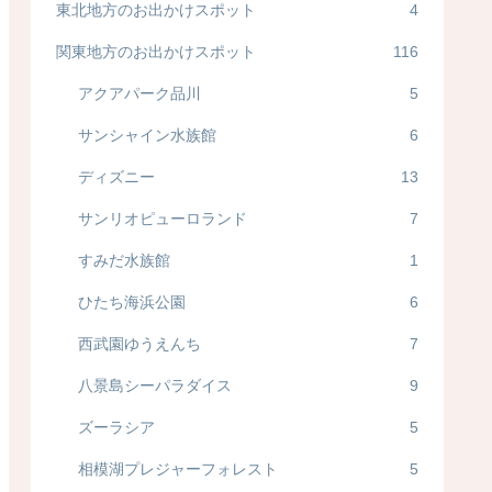
東北地方のお出かけスポット
4
関東地方のお出かけスポット
116
アクアパーク品川
5
サンシャイン水族館
6
ディズニー
13
サンリオピューロランド
7
すみだ水族館
1
ひたち海浜公園
6
西武園ゆうえんち
7
八景島シーパラダイス
9
ズーラシア
5
相模湖プレジャーフォレスト
5