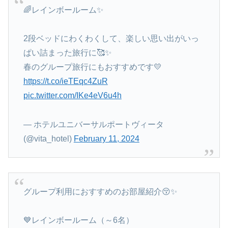
🌈レインボールーム✨
2段ベッドにわくわくして、楽しい思い出がいっ
ぱい詰まった旅行に🥰✨
春のグループ旅行にもおすすめです💛
https://t.co/ieTEqc4ZuR
pic.twitter.com/IKe4eV6u4h
— ホテルユニバーサルポートヴィータ
(@vita_hotel)
February 11, 2024
グループ利用におすすめのお部屋紹介😚✨
💙レインボールーム（～6名）