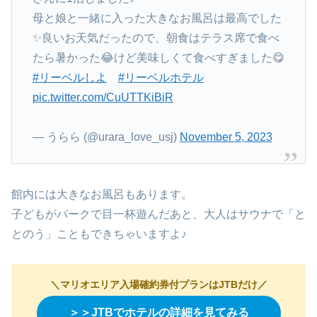
母と娘と一緒に入った大きなお風呂は最高でした
✨良いお天気だったので、朝食はテラス席で食べ
たら暑かった😂けど美味しくて食べすぎました😋
#リーベルしよ
#リーベルホテル
pic.twitter.com/CuUTTKiBiR
— うらら (@urara_love_usj)
November 5, 2023
館内には大きなお風呂もあります。
子どもがパークで目一杯遊んだあと、大人はサウナで「と
とのう」こともできちゃいますよ♪
＼マリオエリア入場確約券付プランはJTBだけ／
＞＞JTBでホテルの詳細を見てみる