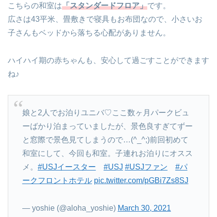
こちらの和室は
「スタンダードフロア」
です。
広さは43平米、畳敷きで寝具もお布団なので、小さいお
子さんもベッドから落ちる心配がありません。
ハイハイ期の赤ちゃんも、安心して過ごすことができます
ね♪
娘と2人でお泊りユニバ♡ここ数ヶ月パークビュ
ーばかり泊まっていましたが、景色良すぎてずー
と窓際で景色見てしまうので…(^_^;)前回初めて
和室にして、今回も和室。子連れお泊りにオスス
メ。
#USJイースター
#USJ
#USJファン
#パ
ークフロントホテル
pic.twitter.com/pGBi7Zs8SJ
— yoshie (@aloha_yoshie)
March 30, 2021