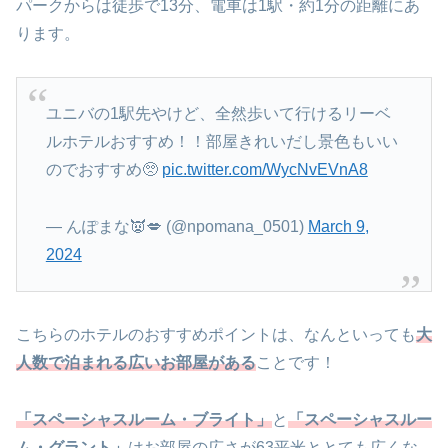
パークからは徒歩で13分、電車は1駅・約1分の距離にあ
ります。
ユニバの1駅先やけど、全然歩いて行けるリーベ
ルホテルおすすめ！！部屋きれいだし景色もいい
のでおすすめ🥺
pic.twitter.com/WycNvEVnA8
— んぽまな👿💋 (@npomana_0501)
March 9,
2024
こちらのホテルのおすすめポイントは、なんといっても
大
人数で泊まれる広いお部屋がある
ことです！
「スペーシャスルーム・ブライト」
と
「スペーシャスルー
ム・グラント」
はお部屋の広さが63平米ととても広くな