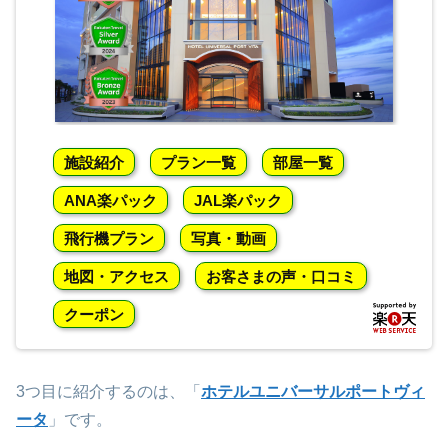
施設紹介
プラン一覧
部屋一覧
ANA楽パック
JAL楽パック
飛行機プラン
写真・動画
地図・アクセス
お客さまの声・口コミ
クーポン
3つ目に紹介するのは、「
ホテルユニバーサルポートヴィ
ータ
」です。