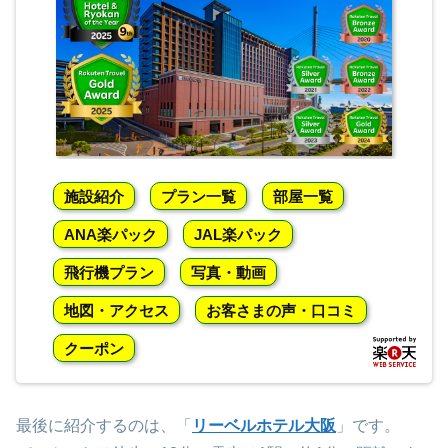
施設紹介
プラン一覧
部屋一覧
ANA楽パック
JAL楽パック
飛行機プラン
写真・動画
地図・アクセス
お客さまの声・口コミ
クーポン
最後に紹介するのは、「
リーベルホテル大阪
」です。