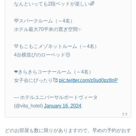
なんといっても2段ベッドが楽しい🌈
💚スパークルーム（～4名）
ホテル最大70平米の寛ぎ空間✨
💛もこもこメゾネットルーム（～4名）
4台横並びのローベッド😚
❤きらきらコーナールーム（～4名）
女子会にぴったり🥰
pic.twitter.com/z0ud0pz8nP
— ホテルユニバーサルポートヴィータ
(@vita_hotel)
January 16, 2024
どのお部屋も数に限りがありますので、早めの予約がおす