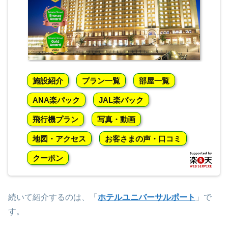
施設紹介
プラン一覧
部屋一覧
ANA楽パック
JAL楽パック
飛行機プラン
写真・動画
地図・アクセス
お客さまの声・口コミ
クーポン
続いて紹介するのは、「
ホテルユニバーサルポート
」で
す。